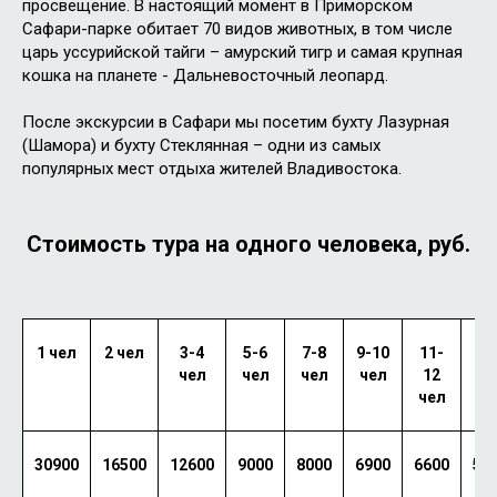
просвещение. В настоящий момент в Приморском
Сафари-парке обитает 70 видов животных, в том числе
царь уссурийской тайги – амурский тигр и самая крупная
кошка на планете - Дальневосточный леопард.
После экскурсии в Сафари мы посетим бухту Лазурная
(Шамора) и бухту Стеклянная – одни из самых
популярных мест отдыха жителей Владивостока.
Стоимость тура на одного человека, руб.
1 чел
2 чел
3-4
5-6
7-8
9-10
11-
1
чел
чел
чел
чел
12
че
чел
30900
16500
12600
9000
8000
6900
6600
59