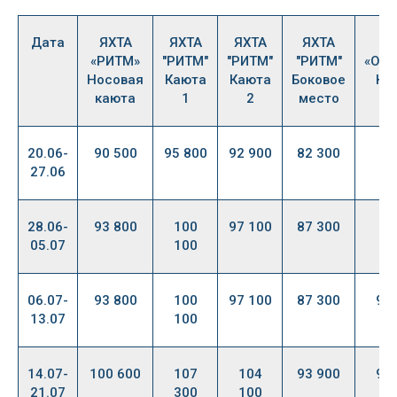
Дата
ЯХТА
ЯХТА
ЯХТА
ЯХТА
Я
«РИТМ»
"РИТМ"
"РИТМ"
"РИТМ"
«ОТ
Носовая
Каюта
Каюта
Боковое
Ка
каюта
1
2
место
1,
20.06-
90 500
95 800
92 900
82 300
27.06
28.06-
93 800
100
97 100
87 300
05.07
100
06.07-
93 800
100
97 100
87 300
97
13.07
100
14.07-
100 600
107
104
93 900
97
21.07
300
100