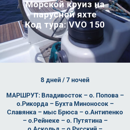
Морской круиз на
парусной яхте
Код тура: VVO 150
8 дней / 7 ночей
МАРШРУТ:
Владивосток – о. Попова –
о.Рикорда – Бухта Миноносок –
Славянка – мыс Брюса – о.Антипенко
– о.Рейнеке – о. Путятина –
о.Аскольд – о.Русский –