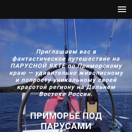
Приглашаем вас в
фантастическое путешествие на
ПАРУСНОЙ ЯХТЕ по Приморскому
краю — удивительно живописному
и попросту уникальному своей
красотой региону на Дальнем
Востоке России.
ПРИМОРЬЕ ПОД
ПАРУСАМИ