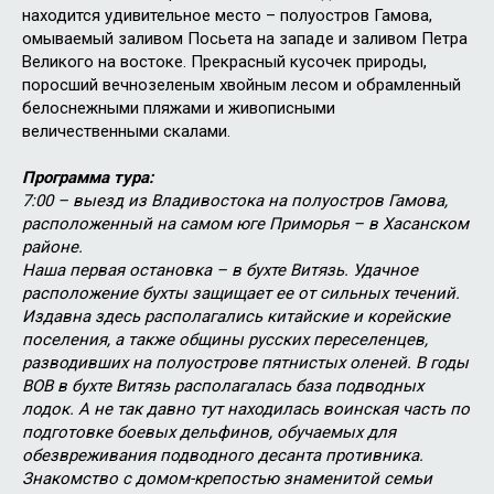
находится удивительное место – полуостров Гамова,
омываемый заливом Посьета на западе и заливом Петра
Великого на востоке. Прекрасный кусочек природы,
поросший вечнозеленым хвойным лесом и обрамленный
белоснежными пляжами и живописными
величественными скалами.
Программа тура:
7:00 – выезд из Владивостока на полуостров Гамова,
расположенный на самом юге Приморья – в Хасанском
районе.
Наша первая остановка – в бухте Витязь. Удачное
расположение бухты защищает ее от сильных течений.
Издавна здесь располагались китайские и корейские
поселения, а также общины русских переселенцев,
разводивших на полуострове пятнистых оленей. В годы
ВОВ в бухте Витязь располагалась база подводных
лодок. А не так давно тут находилась воинская часть по
подготовке боевых дельфинов, обучаемых для
обезвреживания подводного десанта противника.
Знакомство с домом-крепостью знаменитой семьи