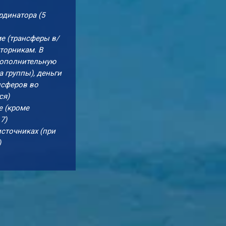
рдинатора (5
е (трансферы в/
вторникам. В
дополнительную
а группы), деньги
нсферов во
ся)
е (кроме
7)
источниках (при
)