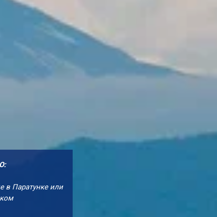
О:
е в Паратунке или
ском