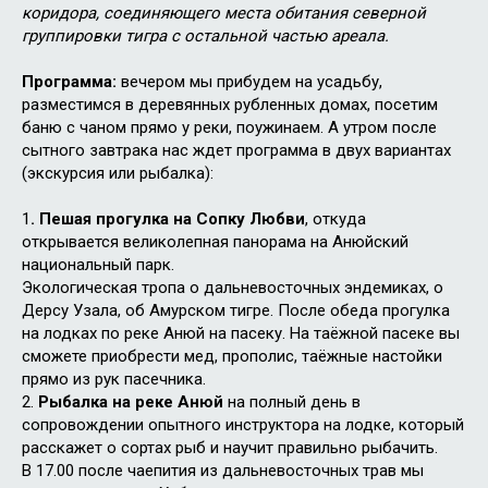
коридора, соединяющего места обитания северной
группировки тигра с остальной частью ареала.
Программа:
вечером мы прибудем на усадьбу,
разместимся в деревянных рубленных домах, посетим
баню с чаном прямо у реки, поужинаем. А утром после
сытного завтрака нас ждет программа в двух вариантах
(экскурсия или рыбалка):
1
. Пешая прогулка на Сопку Любви
, откуда
открывается великолепная панорама на Анюйский
национальный парк.
Экологическая тропа о дальневосточных эндемиках, о
Дерсу Узала, об Амурском тигре. После обеда прогулка
на лодках по реке Анюй на пасеку. На таёжной пасеке вы
сможете приобрести мед, прополис, таёжные настойки
прямо из рук пасечника.
2.
Рыбалка на реке Анюй
на полный день в
сопровождении опытного инструктора на лодке, который
расскажет о сортах рыб и научит правильно рыбачить.
В 17.00 после чаепития из дальневосточных трав мы